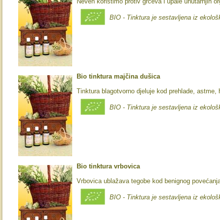
Neven koristimo protiv grčeva i upale unutarnjih o
BIO - Tinktura je sestavljena iz ekološ
Bio tinktura majčina dušica
Tinktura blagotvorno djeluje kod prehlade, astme, 
BIO - Tinktura je sestavljena iz ekološ
Bio tinktura vrbovica
Vrbovica ublažava tegobe kod benignog povećanja
BIO - Tinktura je sestavljena iz ekološ