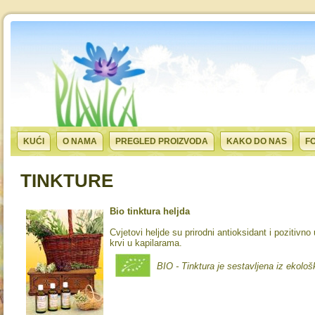
KUĆI
O NAMA
PREGLED PROIZVODA
KAKO DO NAS
F
TINKTURE
Bio tinktura heljda
Cvjetovi heljde su prirodni antioksidant i pozitivn
krvi u kapilarama.
BIO - Tinktura je sestavljena iz ekološ